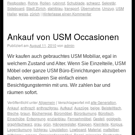
Restposten
,
Rohre
,
Rollen
,
rubinrot
,
Schublade
,
schwarz
,
Sekretär
,
Sideboard
,
Stadt Zürich
,
stahlblau
,
transport
,
Übernahme
,
Umzug
,
USM
Haller
,
weiss
,
zürich
|
Hinterlasse einen Kommentar
Ankauf von USM Occasionen
Publiziert am
August 11, 2010
von
admin
Wir kaufen auch gebrauchtes USM Mobiliar, egal in
welchem Zustand und Alter. Wenn Sie Einzelteile, USM
Möbel oder ganze USM Büro-Einrichtungen abzugeben
haben, vereinbaren Sie einfach einen
Besichtigungstermin mit uns. Wir zahlen bar und
räumen sofort.
Veröffentlicht unter
Allgemein
|
Verschlagwortet mit
alte Generation
,
Ankauf
,
anthrazit
,
anthrazitgrau
,
Aufkauf
,
Auszüge
,
beige
,
Beistelltisch
,
Bleche
,
braun
,
Bücherregal
,
Büromöbel
,
Büroräumung
,
Bürotisch
,
Einschübe
,
Entsorgung
,
enzianblau
,
Fernsehmöbel
,
Gestell
,
goldgelb
,
graphitschwarz
,
grau
,
grün
,
Hängeregister
,
Klappen
,
Kleinteile
,
Korpus
,
Lagerräumung
,
lichtgrau
,
Liquidation
,
Lowboard
,
Material
,
mattsilber
,
mittelgrau
,
orange
,
Organisationsmöbel
,
Regal
,
reinweiss
,
Restposten
,