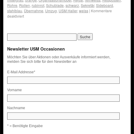
Rohre
,
Rollen
,
rubinrot
,
Schublade
,
schwarz
,
Sekretär
,
Sideboard
,
stahlblau
,
Übernahme
,
Umzug
,
USM Haller
,
weiss
|
Kommentare
deaktiviert
Newsletter USM Occasionen
Möchten Sie über Aktionen oder Ausverkäufe informiert werden,
melden Sie sich bitte für den Newsletter an
E-Mail Addresse
*
Vorname
Nachname
* = Benötigte Eingabe