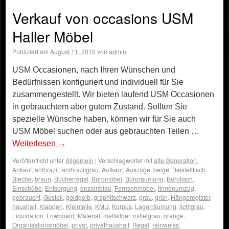
Verkauf von occasions USM
Haller Möbel
Publiziert am
August 11, 2010
von
admin
USM Occasionen, nach Ihren Wünschen und
Bedürfnissen konfiguriert und individuell für Sie
zusammengestellt. Wir bieten laufend USM Occasionen
in gebrauchtem aber gutem Zustand. Sollten Sie
spezielle Wünsche haben, können wir für Sie auch
USM Möbel suchen oder aus gebrauchten Teilen …
Weiterlesen
→
Veröffentlicht unter
Allgemein
|
Verschlagwortet mit
alte Generation
,
Ankauf
,
anthrazit
,
anthrazitgrau
,
Aufkauf
,
Auszüge
,
beige
,
Beistelltisch
,
Bleche
,
braun
,
Bücherregal
,
Büromöbel
,
Büroräumung
,
Bürotisch
,
Einschübe
,
Entsorgung
,
enzianblau
,
Fernsehmöbel
,
firmenumzug
,
gebraucht
,
Gestell
,
goldgelb
,
graphitschwarz
,
grau
,
grün
,
Hängeregister
,
haushalt
,
Klappen
,
Kleinteile
,
KMU
,
Korpus
,
Lagerräumung
,
lichtgrau
,
Liquidation
,
Lowboard
,
Material
,
mattsilber
,
mittelgrau
,
orange
,
Organisationsmöbel
,
privat
,
privathaushalt
,
Regal
,
reinweiss
,