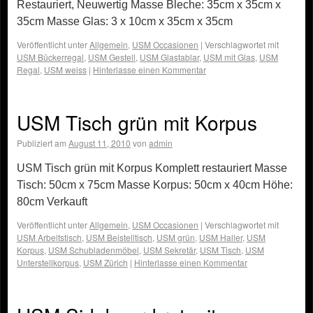
Restauriert, Neuwertig Masse Bleche: 35cm x 35cm x
35cm Masse Glas: 3 x 10cm x 35cm x 35cm
Veröffentlicht unter
Allgemein
,
USM Occasionen
|
Verschlagwortet mit
USM Bückerregal
,
USM Gestell
,
USM Glastablar
,
USM mit Glas
,
USM
Regal
,
USM weiss
|
Hinterlasse einen Kommentar
USM Tisch grün mit Korpus
Publiziert am
August 11, 2010
von
admin
USM Tisch grün mit Korpus Komplett restauriert Masse
Tisch: 50cm x 75cm Masse Korpus: 50cm x 40cm Höhe:
80cm Verkauft
Veröffentlicht unter
Allgemein
,
USM Occasionen
|
Verschlagwortet mit
USM Arbeitstisch
,
USM Beistelltisch
,
USM grün
,
USM Haller
,
USM
Korpus
,
USM Schubladenmöbel
,
USM Sekretär
,
USM Tisch
,
USM
Unterstellkorpus
,
USM Zürich
|
Hinterlasse einen Kommentar