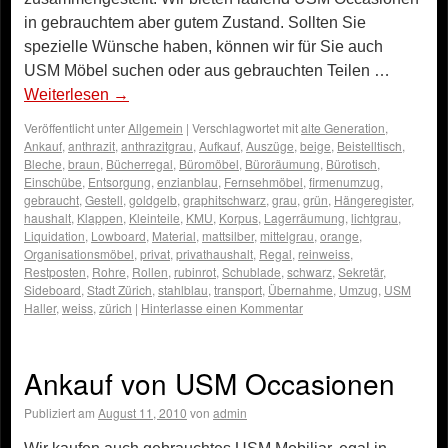
in gebrauchtem aber gutem Zustand. Sollten Sie
spezielle Wünsche haben, können wir für Sie auch
USM Möbel suchen oder aus gebrauchten Teilen …
Weiterlesen
→
Veröffentlicht unter
Allgemein
|
Verschlagwortet mit
alte Generation
,
Ankauf
,
anthrazit
,
anthrazitgrau
,
Aufkauf
,
Auszüge
,
beige
,
Beistelltisch
,
Bleche
,
braun
,
Bücherregal
,
Büromöbel
,
Büroräumung
,
Bürotisch
,
Einschübe
,
Entsorgung
,
enzianblau
,
Fernsehmöbel
,
firmenumzug
,
gebraucht
,
Gestell
,
goldgelb
,
graphitschwarz
,
grau
,
grün
,
Hängeregister
,
haushalt
,
Klappen
,
Kleinteile
,
KMU
,
Korpus
,
Lagerräumung
,
lichtgrau
,
Liquidation
,
Lowboard
,
Material
,
mattsilber
,
mittelgrau
,
orange
,
Organisationsmöbel
,
privat
,
privathaushalt
,
Regal
,
reinweiss
,
Restposten
,
Rohre
,
Rollen
,
rubinrot
,
Schublade
,
schwarz
,
Sekretär
,
Sideboard
,
Stadt Zürich
,
stahlblau
,
transport
,
Übernahme
,
Umzug
,
USM
Haller
,
weiss
,
zürich
|
Hinterlasse einen Kommentar
Ankauf von USM Occasionen
Publiziert am
August 11, 2010
von
admin