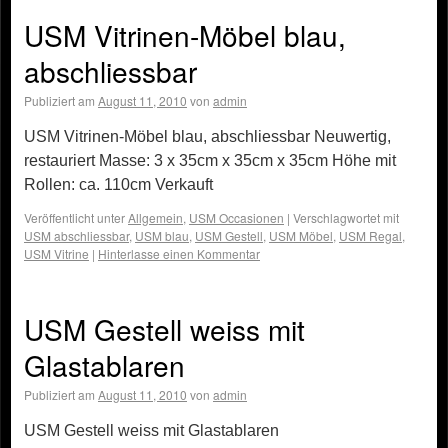
USM Vitrinen-Möbel blau,
abschliessbar
Publiziert am
August 11, 2010
von
admin
USM Vitrinen-Möbel blau, abschliessbar Neuwertig,
restauriert Masse: 3 x 35cm x 35cm x 35cm Höhe mit
Rollen: ca. 110cm Verkauft
Veröffentlicht unter
Allgemein
,
USM Occasionen
|
Verschlagwortet mit
USM abschliessbar
,
USM blau
,
USM Gestell
,
USM Möbel
,
USM Regal
,
USM Vitrine
|
Hinterlasse einen Kommentar
USM Gestell weiss mit
Glastablaren
Publiziert am
August 11, 2010
von
admin
USM Gestell weiss mit Glastablaren