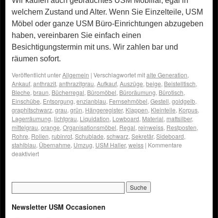
Wir kaufen auch gebrauchtes USM Mobiliar, egal in
welchem Zustand und Alter. Wenn Sie Einzelteile, USM
Möbel oder ganze USM Büro-Einrichtungen abzugeben
haben, vereinbaren Sie einfach einen
Besichtigungstermin mit uns. Wir zahlen bar und
räumen sofort.
Veröffentlicht unter
Allgemein
|
Verschlagwortet mit
alte Generation
,
Ankauf
,
anthrazit
,
anthrazitgrau
,
Aufkauf
,
Auszüge
,
beige
,
Beistelltisch
,
Bleche
,
braun
,
Bücherregal
,
Büromöbel
,
Büroräumung
,
Bürotisch
,
Einschübe
,
Entsorgung
,
enzianblau
,
Fernsehmöbel
,
Gestell
,
goldgelb
,
graphitschwarz
,
grau
,
grün
,
Hängeregister
,
Klappen
,
Kleinteile
,
Korpus
,
Lagerräumung
,
lichtgrau
,
Liquidation
,
Lowboard
,
Material
,
mattsilber
,
mittelgrau
,
orange
,
Organisationsmöbel
,
Regal
,
reinweiss
,
Restposten
,
Rohre
,
Rollen
,
rubinrot
,
Schublade
,
schwarz
,
Sekretär
,
Sideboard
,
stahlblau
,
Übernahme
,
Umzug
,
USM Haller
,
weiss
|
Kommentare
deaktiviert
Newsletter USM Occasionen