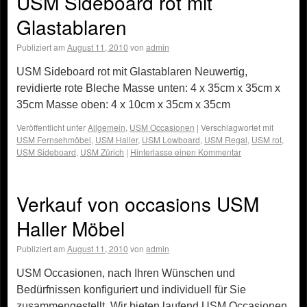
USM Sideboard rot mit
Glastablaren
Publiziert am
August 11, 2010
von
admin
USM Sideboard rot mit Glastablaren Neuwertig,
revidierte rote Bleche Masse unten: 4 x 35cm x 35cm x
35cm Masse oben: 4 x 10cm x 35cm x 35cm
Veröffentlicht unter
Allgemein
,
USM Occasionen
|
Verschlagwortet mit
USM Fernsehmöbel
,
USM Haller
,
USM Lowboard
,
USM Regal
,
USM rot
,
USM Sideboard
,
USM Zürich
|
Hinterlasse einen Kommentar
Verkauf von occasions USM
Haller Möbel
Publiziert am
August 11, 2010
von
admin
USM Occasionen, nach Ihren Wünschen und
Bedürfnissen konfiguriert und individuell für Sie
zusammengestellt. Wir bieten laufend USM Occasionen