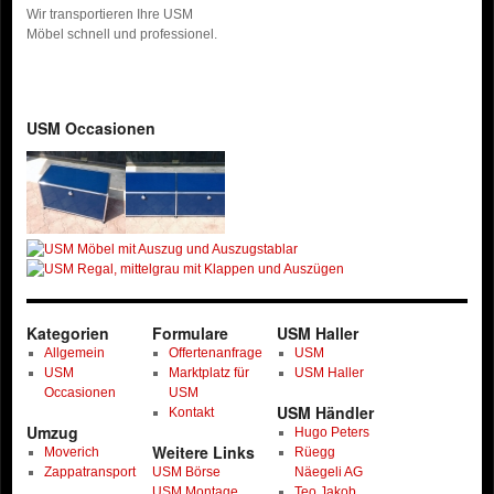
Wir transportieren Ihre USM
Möbel schnell und professionel.
USM Occasionen
Kategorien
Formulare
USM Haller
Allgemein
Offertenanfrage
USM
USM
Marktplatz für
USM Haller
Occasionen
USM
USM Händler
Kontakt
Umzug
Hugo Peters
Weitere Links
Moverich
Rüegg
Zappatransport
USM Börse
Näegeli AG
USM Montage
Teo Jakob