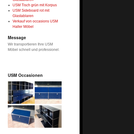
USM Tisch grün mit Korpus
USM Sideboard rot mit
Glastablaren
Verkauf von occasions USM
Haller Möbel
Message
Wir transportieren Ihre USM
Möbel schnell und professionel.
USM Occasionen