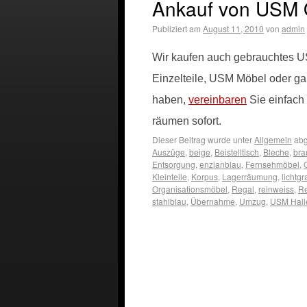
Ankauf von USM 
Publiziert am
August 11, 2010
von
admin
Wir kaufen auch gebrauchtes US
Einzelteile, USM Möbel oder 
haben,
vereinbaren
Sie einfach 
räumen sofort.
Dieser Beitrag wurde unter
Allgemein
abg
Auszüge
,
beige
,
Beistelltisch
,
Bleche
,
bra
Entsorgung
,
enzianblau
,
Fernsehmöbel
,
Kleinteile
,
Korpus
,
Lagerräumung
,
lichtgr
Organisationsmöbel
,
Regal
,
reinweiss
,
Re
stahlblau
,
Übernahme
,
Umzug
,
USM Hall