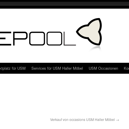
ktplatz für USM
Services für USM Haller Möbel
USM Occasionen
Ko
Verkauf von occasions USM Haller Möbel
→