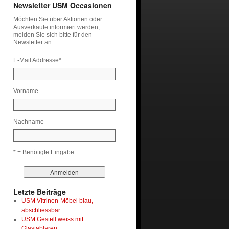
Newsletter USM Occasionen
Möchten Sie über Aktionen oder
Ausverkäufe informiert werden,
melden Sie sich bitte für den
Newsletter an
E-Mail Addresse
*
Vorname
Nachname
* = Benötigte Eingabe
Letzte Beiträge
USM Vitrinen-Möbel blau,
abschliessbar
USM Gestell weiss mit
Glastablaren