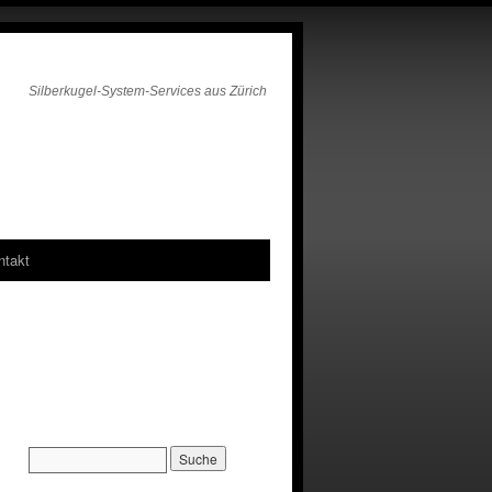
Silberkugel-System-Services aus Zürich
ntakt