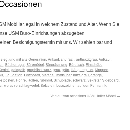
Occasionen
M Mobiliar, egal in welchem Zustand und Alter. Wenn Sie
ganze USM Büro-Einrichtungen abzugeben
einen Besichtigungstermin mit uns. Wir zahlen bar und
elegt und mit
alte Generation
,
Ankauf
,
anthrazit
,
anthrazitgrau
,
Aufkauf
,
un
,
Bücherregal
,
Büromöbel
,
Büroräumung
,
Bürotisch
,
Einschübe
,
Gestell
,
goldgelb
,
graphitschwarz
,
grau
,
grün
,
Hängeregister
,
Klappen
,
au
,
Liquidation
,
Lowboard
,
Material
,
mattsilber
,
mittelgrau
,
orange
,
stposten
,
Rohre
,
Rollen
,
rubinrot
,
Schublade
,
schwarz
,
Sekretär
,
Sideboard
,
er
,
weiss
verschlagwortet. Setze ein Lesezeichen auf den
Permalink
.
Verkauf von occasions USM Haller Möbel
→