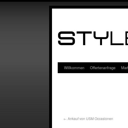
Willkommen
Offertenanfrage
Mar
←
Ankauf von USM Occasionen