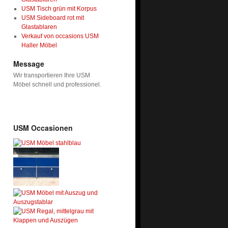
USM Tisch grün mit Korpus
USM Sideboard rot mit
Glastablaren
Verkauf von occasions USM
Haller Möbel
Message
Wir transportieren Ihre USM
Möbel schnell und professionel.
USM Occasionen