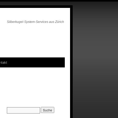
Silberkugel-System-Services aus Zürich
ntakt