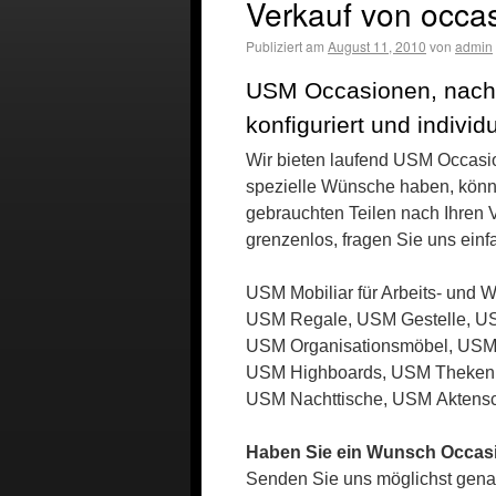
Verkauf von occa
Publiziert am
August 11, 2010
von
admin
USM Occasionen, nach
konfiguriert und individ
Wir bieten laufend USM Occasi
spezielle Wünsche haben, könn
gebrauchten Teilen nach Ihren
grenzenlos, fragen Sie uns einfa
USM Mobiliar für Arbeits- und 
USM Regale, USM Gestelle, US
USM Organisationsmöbel, USM
USM Highboards, USM Theken, 
USM Nachttische, USM Aktensch
Haben Sie ein Wunsch Occa
Senden Sie uns möglichst gen