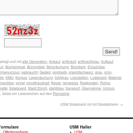
elegt und mit
alte Generation
,
Ankauf
,
anthrazit
,
anthrazitgrau
,
Aufkauf
,
un
,
Bücherregal
,
Büromöbel
,
Büroräumung
,
Bürotisch
,
Einschübe
,
firmenumzug
,
gebraucht
,
Gestell
,
goldgelb
,
graphitschwarz
,
grau
,
grün
,
ile
,
KMU
,
Korpus
,
Lagerräumung
,
lichtgrau
,
Liquidation
,
Lowboard
,
Material
,
onsmöbel
,
privat
,
privathaushalt
,
Regal
,
reinweiss
,
Restposten
,
Rohre
,
retär
,
Sideboard
,
Stadt Zürich
,
stahlblau
,
transport
,
Übernahme
,
Umzug
,
. Setze ein Lesezeichen auf den
Permalink
.
USM Sideboard rot mit Glastablaren
→
Formulare
USM Haller
Offertenanfrage
USM