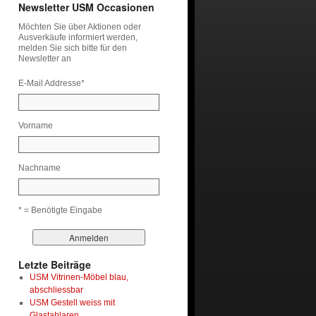
Newsletter USM Occasionen
Möchten Sie über Aktionen oder
Ausverkäufe informiert werden,
melden Sie sich bitte für den
Newsletter an
E-Mail Addresse
*
Vorname
Nachname
* = Benötigte Eingabe
Letzte Beiträge
USM Vitrinen-Möbel blau,
abschliessbar
USM Gestell weiss mit
Glastablaren