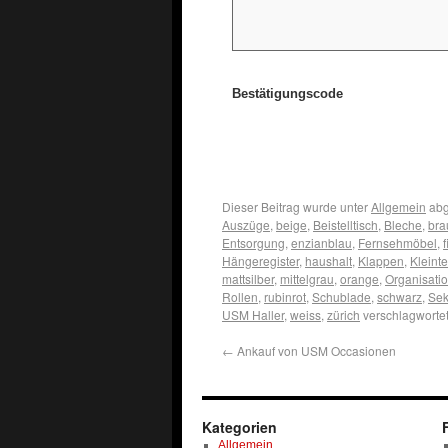
Bestätigungscode
Dieser Beitrag wurde unter
Allgemein
abg
Auszüge
,
beige
,
Beistelltisch
,
Bleche
,
bra
Entsorgung
,
enzianblau
,
Fernsehmöbel
,
Hängeregister
,
haushalt
,
Klappen
,
Kleinte
mattsilber
,
mittelgrau
,
orange
,
Organisati
Rollen
,
rubinrot
,
Schublade
,
schwarz
,
Sek
USM Haller
,
weiss
,
zürich
verschlagwortet
←
Ankauf von USM Occasionen
Kategorien
Allgemein