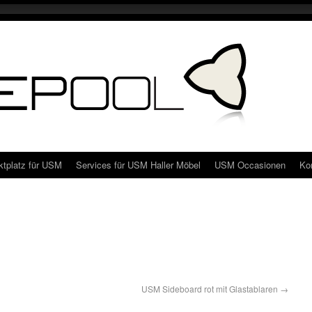
ktplatz für USM
Services für USM Haller Möbel
USM Occasionen
Ko
USM Sideboard rot mit Glastablaren
→